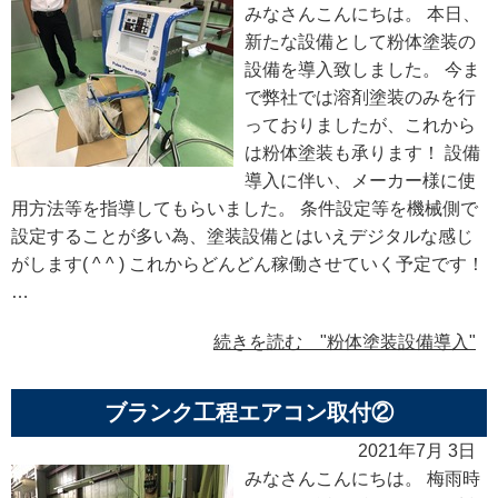
みなさんこんにちは。 本日、
新たな設備として粉体塗装の
設備を導入致しました。 今ま
で弊社では溶剤塗装のみを行
っておりましたが、これから
は粉体塗装も承ります！ 設備
導入に伴い、メーカー様に使
用方法等を指導してもらいました。 条件設定等を機械側で
設定することが多い為、塗装設備とはいえデジタルな感じ
がします( ^ ^ ) これからどんどん稼働させていく予定です！
…
続きを読む "粉体塗装設備導入"
ブランク工程エアコン取付②
2021年7月 3日
みなさんこんにちは。 梅雨時