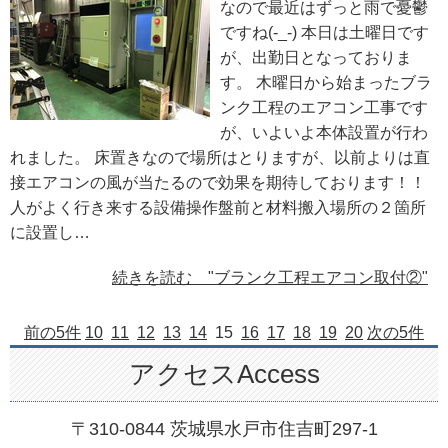
なので最近はずっと雨で憂鬱
ですね(-_-) 本日は土曜日です
が、出勤日となっておりま
す。 木曜日から始まったブラ
ンク工程のエアコン工事です
が、いよいよ本体設置が行わ
れました。 床置きなので場所はとりますが、以前よりは直
接エアコンの風が当たるので効果を期待しております！！
人がよく行き来する設備操作盤前と材料搬入場所の２箇所
に設置し…
続きを読む "ブランク工程エアコン取付②"
前の5件
10
11
12
13
14
15
16
17
18
19
20
次の5件
アクセスAccess
〒310-0844 茨城県水戸市住吉町297-1