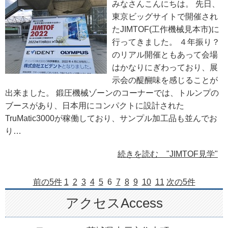
みなさんこんにちは。 先日、
東京ビッグサイトで開催され
たJIMTOF(工作機械見本市)に
行ってきました。 ４年振り？
のリアル開催ともあって会場
はかなりにぎわっており、展
示会の醍醐味を感じることが
出来ました。 鍛圧機械ゾーンのコーナーでは、トルンプの
ブースがあり、日本用にコンパクトに設計された
TruMatic3000が稼働しており、サンプル加工品も並んでお
り…
続きを読む "JIMTOF見学"
前の5件
1
2
3
4
5
6
7
8
9
10
11
次の5件
アクセスAccess