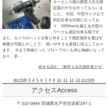
キーエンス様の新型３次元測
定器のデモを行ってもらいま
した。 今回、中型サイズもで
対応出来る仕様になってお
り、1000mmを越える大型の
ワークも測定出来る様です。
また、カメラのヘッドを取り外すことで測定場所を選ばず
検査が可能とのことで、 使いやすさも各段に向上しており
ます。 今まで有線だった プローブガンも何と無線になって
おり、非…
続きを読む "新型３次元測定器デモ"
前の5件
3
4
5
6
7
8
9
10
11
12
13
次の5件
アクセスAccess
〒310-0844 茨城県水戸市住吉町297-1