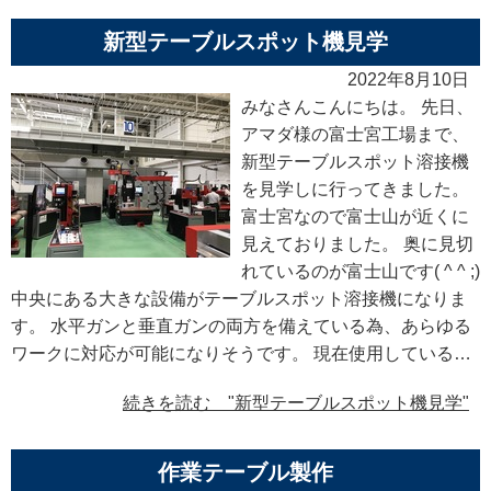
新型テーブルスポット機見学
2022年8月10日
みなさんこんにちは。 先日、
アマダ様の富士宮工場まで、
新型テーブルスポット溶接機
を見学しに行ってきました。
富士宮なので富士山が近くに
見えておりました。 奥に見切
れているのが富士山です( ^ ^ ;)
中央にある大きな設備がテーブルスポット溶接機になりま
す。 水平ガンと垂直ガンの両方を備えている為、あらゆる
ワークに対応が可能になりそうです。 現在使用している…
続きを読む "新型テーブルスポット機見学"
作業テーブル製作